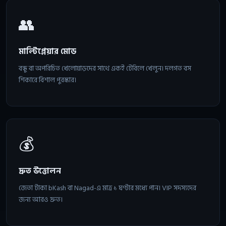
👥
মাল্টিপ্লেয়ার মোড
বন্ধু বা অপরিচিত খেলোয়াড়দের সাথে একই টেবিলে খেলুন। দলগত বস
শিকারে বিশাল পুরস্কার।
💰
দ্রুত উত্তোলন
জেতা টাকা bKash বা Nagad-এ মাত্র ১ ঘণ্টার মধ্যে পান। VIP সদস্যদের
জন্য আরও দ্রুত।