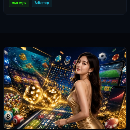
সেরা পছন্দ
বৈচিত্র্যময়