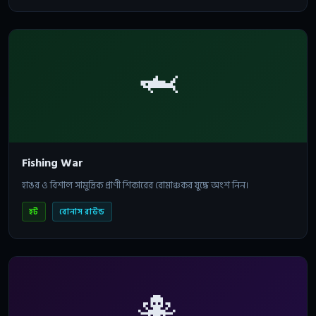
🦈
Fishing War
হাঙর ও বিশাল সামুদ্রিক প্রাণী শিকারের রোমাঞ্চকর যুদ্ধে অংশ নিন।
হট
বোনাস রাউন্ড
🐙