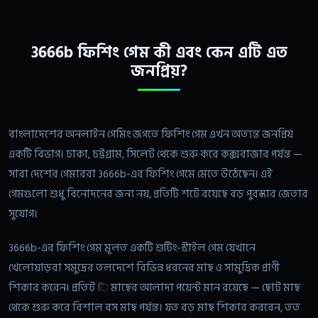
3666b ফিশিং গেম কী এবং কেন এটি এত
জনপ্রিয়?
বাংলাদেশের অনলাইন গেমিং জগতে ফিশিং গেম এখন অত্যন্ত জনপ্রিয়
একটি বিভাগ। ঢাকা, চট্টগ্রাম, সিলেট থেকে শুরু করে কক্সবাজার পর্যন্ত —
সারা দেশের গেমাররা 3666b-এর ফিশিং গেমে মেতে উঠেছেন। এই
গেমগুলো শুধু বিনোদনের জন্য নয়, প্রতিটি শটে রয়েছে বড় পুরস্কার জেতার
সুযোগ।
3666b-এর ফিশিং গেম মূলত একটি শুটিং-স্টাইল গেম যেখানে
খেলোয়াড়রা সমুদ্রের তলদেশে বিভিন্ন ধরনের মাছ ও সামুদ্রিক প্রাণী
শিকার করেন। প্রতিট ি মাছের আলাদা পয়েন্ট মান রয়েছে — ছোট মাছ
থেকে শুরু করে বিশাল বস মাছ পর্যন্ত। যত বড় মাছ শিকার করবেন, তত