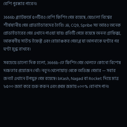
বেশি পুরস্কার পাবেন।
3666b প্ল্যাটফর্মে ৫০টিরও বেশি ফিশিং গেম রয়েছে, যেগুলো বিশ্বের
শীর্ষস্থানীয় গেম প্রোভাইডারদের তৈরি। Jili, CQ9, Spribe সহ আরও অনেক
প্রোভাইডারের গেম এখানে পাওয়া যায়। প্রতিটি গেমে রয়েছে অনন্য গ্রাফিক্স,
আকর্ষণীয় সাউন্ড ইফেক্ট এবং রোমাঞ্চকর গেমপ্লে যা আপনাকে ঘণ্টার পর
ঘণ্টা মুগ্ধ রাখবে।
সবচেয়ে ভালো দিক হলো, 3666b-তে ফিশিং গেম খেলতে কোনো বিশেষ
দক্ষতার প্রয়োজন নেই। নতুন খেলোয়াড় থেকে অভিজ্ঞ গেমার — সবার
জন্যই এখানে উপযুক্ত গেম রয়েছে। bKash, Nagad বা Rocket দিয়ে মাত্র
৳৫০০ জমা করে শুরু করুন এবং প্রথম জমায় ১০০% বোনাস পান।