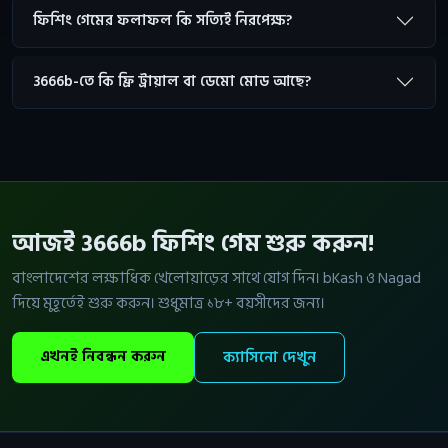
ফিশিং গেমের ফলাফল কি সত্যিই নিরপেক্ষ?
3666b-তে কি ফ্রি ট্রায়াল বা ডেমো মোড আছে?
আজই 3666b ফিশিং গেম শুরু করুন!
বাংলাদেশের লক্ষাধিক খেলোয়াড়ের সাথে যোগ দিন। bKash ও Nagad
দিয়ে মুহূর্তেই শুরু করুন। শুধুমাত্র ১৮+ বয়সীদের জন্য।
এখনই নিবন্ধন করুন
ক্যাসিনো দেখুন