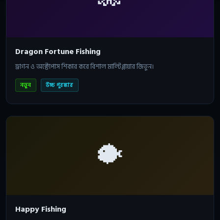
Dragon Fortune Fishing
ড্রাগন ও অক্টোপাস শিকার করে বিশাল মাল্টিপ্লায়ার জিতুন।
নতুন
উচ্চ পুরস্কার
🐡
Happy Fishing