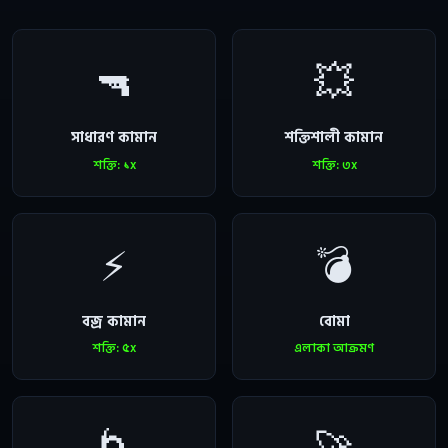
🔫
💥
সাধারণ কামান
শক্তিশালী কামান
শক্তি: ১x
শক্তি: ৩x
⚡
💣
বজ্র কামান
বোমা
শক্তি: ৫x
এলাকা আক্রমণ