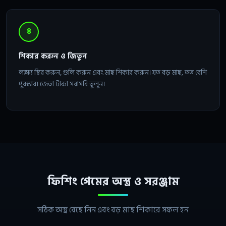
৪
শিকার করুন ও জিতুন
লক্ষ্য স্থির করুন, গুলি করুন এবং মাছ শিকার করুন। যত বড় মাছ, তত বেশি
পুরস্কার। জেতা টাকা সরাসরি তুলুন।
ফিশিং গেমের অস্ত্র ও সরঞ্জাম
সঠিক অস্ত্র বেছে নিন এবং বড় মাছ শিকারে সফল হন