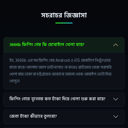
সচরাচর জিজ্ঞাসা
3666b ফিশিং গেম কি মোবাইলে খেলা যায়?
হ্যাঁ, 3666b-এর সব ফিশিং গেম Android ও iOS মোবাইলে নিখুঁতভাবে
কাজ করে। আলাদা অ্যাপ ডাউনলোড না করেও ব্রাউজার থেকে সরাসরি
খেলা যায়। ঢাকা বা চট্টগ্রামের যেকোনো জায়গা থেকে মোবাইল ডেটা দিয়ে
খেলুন।
ফিশিং গেমে ন্যূনতম কত টাকা দিয়ে খেলা শুরু করা যায়?
জেতা টাকা কীভাবে তুলবো?