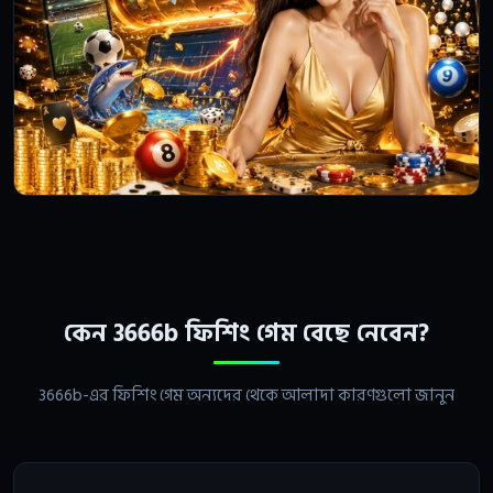
কেন 3666b ফিশিং গেম বেছে নেবেন?
3666b-এর ফিশিং গেম অন্যদের থেকে আলাদা কারণগুলো জানুন