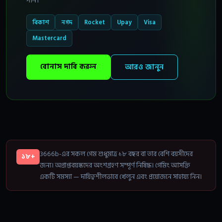
পান।
বিকাশ
নগদ
Rocket
Upay
Visa
Mastercard
বোনাস দাবি করুন
আরও জানুন
3666b-এর সকল গেম শুধুমাত্র ১৮ বছর বা তার বেশি বয়সীদের
১৮+
জন্য। অপ্রাপ্তবয়স্কদের অংশগ্রহণ সম্পূর্ণ নিষিদ্ধ। গেমিং আসক্তি
একটি সমস্যা — দায়িত্বশীলভাবে খেলুন এবং প্রয়োজনে সাহায্য নিন।